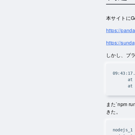
本サイトにGo
https://pand
https://sund
しかし、ブラ
また`npm 
きた。