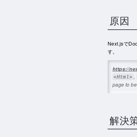
原因
Next.jsで
す。
https://n
,
<Html>
page to be
解決