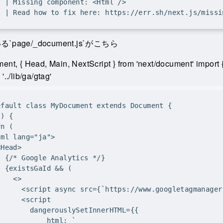
page/_document.js`がこちら
ent, { Head, Main, NextScript } from 'next/document' import 
'../lib/ga/gtag'