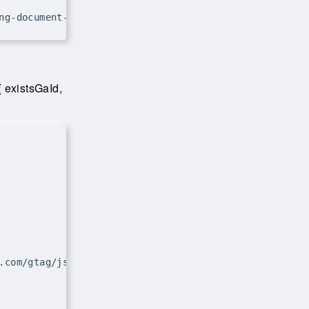
{ existsGaId,