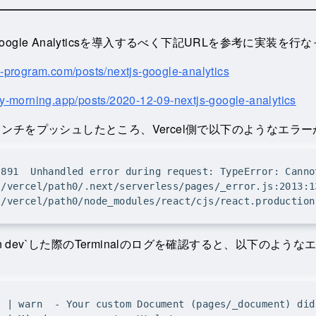
ogle Analyticsを導入するべく下記URLを参考に実装を行
a-program.com/posts/nextjs-google-analytics
ay-morning.app/posts/2020-12-09-nextjs-google-analytics
ンチをプッシュしたところ、Vercel側で以下のようなエラ
run dev`した際のTerminalのログを確認すると、以下のよう