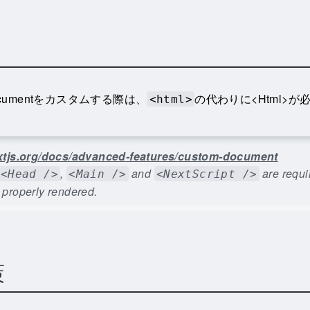
Documentをカスタムする際は、
の代わりに<Html>が
<html>
extjs.org/docs/advanced-features/custom-document
,
and
are requir
<Head />
<Main />
<NextScript />
 properly rendered.
策